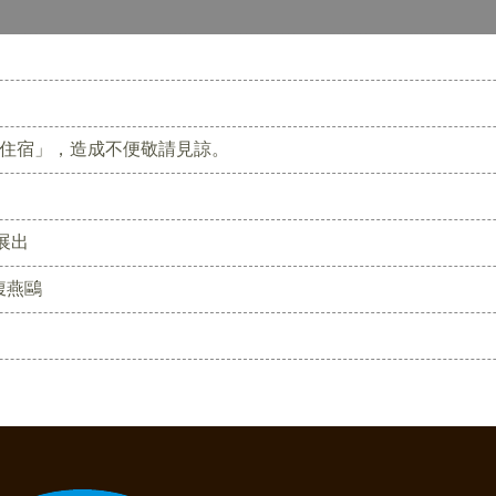
客住宿」，造成不便敬請見諒。
展出
腹燕鷗