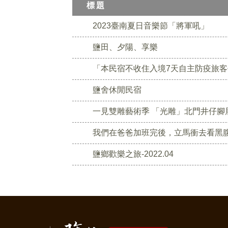
標題
2023臺南夏日音樂節「將軍吼」
鹽田、夕陽、享樂
「本民宿不收住入境7天自主防疫旅
鹽舍休閒民宿
一見雙雕藝術季 「光雕」北門井仔腳
我們在爸爸加班完後，立馬衝去看黑
鹽鄉歡樂之旅-2022.04