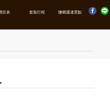
價目表
套裝行程
鹽鄉週邊景點
。